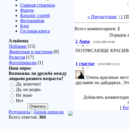
Главная страница
Форум
Каталог статей
« Предыдущая
|
1
[
2
Фотоальбом
Блог
Всего комментариев:
2
Гостевая книга
Порядок 
Альбомы
2
Anna
(13.02.2009 16:36)
Пейзажи
[15]
0
ПОТРЯСАЮЩЕ КРАСИВ
Животные и растения
[8]
Религия
[17]
Фотоприколы
[1]
1
счастье
(13.02.2009 12:31)
Наш опрос
0
Возможна ли дружба между
Очень красивые места
людьми разного возраста?
друзьями на дайдарках. Эт
Да, конечно!
Да, но редко.
Не знаю
Добавлять комментари
Нет
[
Ре
Результаты
|
Архив опросов
Всего ответов:
384