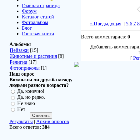
Главная страница
Форум
Каталог статей
Фотоальбом
« Предыдущая
|
5
6
7
8
Блог
Гостевая книга
Всего комментариев:
0
Альбомы
Добавлять комментари
Пейзажи
[15]
Животные и растения
[8]
[
Ре
Религия
[17]
Фотоприколы
[1]
Наш опрос
Возможна ли дружба между
людьми разного возраста?
Да, конечно!
Да, но редко.
Не знаю
Нет
Результаты
|
Архив опросов
Всего ответов:
384