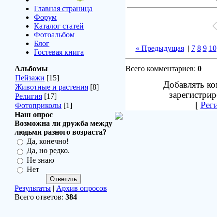
Главная страница
Форум
Каталог статей
Фотоальбом
Блог
« Предыдущая
|
7
8
9
10
Гостевая книга
Альбомы
Всего комментариев:
0
Пейзажи
[15]
Добавлять ко
Животные и растения
[8]
зарегистрир
Религия
[17]
[
Рег
Фотоприколы
[1]
Наш опрос
Возможна ли дружба между
людьми разного возраста?
Да, конечно!
Да, но редко.
Не знаю
Нет
Результаты
|
Архив опросов
Всего ответов:
384